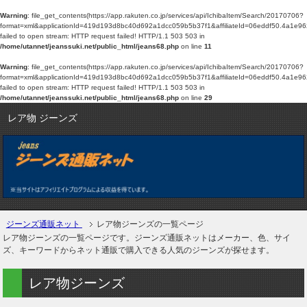
Warning
: file_get_contents(https://app.rakuten.co.jp/services/api/IchibaItem/Search/20170706?
format=xml&applicationId=419d193d8bc40d692a1dcc059b5b37f1&affiliateId=06edd
failed to open stream: HTTP request failed! HTTP/1.1 503 503 in
/home/utannet/jeanssuki.net/public_html/jeans68.php
on line
11
Warning
: file_get_contents(https://app.rakuten.co.jp/services/api/IchibaItem/Search/20170706?
format=xml&applicationId=419d193d8bc40d692a1dcc059b5b37f1&affiliateId=06edd
failed to open stream: HTTP request failed! HTTP/1.1 503 503 in
/home/utannet/jeanssuki.net/public_html/jeans68.php
on line
29
レア物 ジーンズ
ジーンズ通販ネット
レア物ジーンズの一覧ページ
レア物ジーンズの一覧ページです。ジーンズ通販ネットはメーカー、色、サイ
ズ、キーワードからネット通販で購入できる人気のジーンズが探せます。
レア物ジーンズ