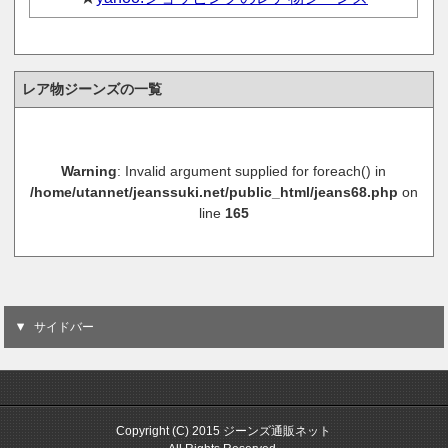
レア物ジーンズの一覧
Warning
: Invalid argument supplied for foreach() in
/home/utannet/jeanssuki.net/public_html/jeans68.php
on
line
165
サイドバー
Copyright (C) 2015 ジーンズ通販ネット