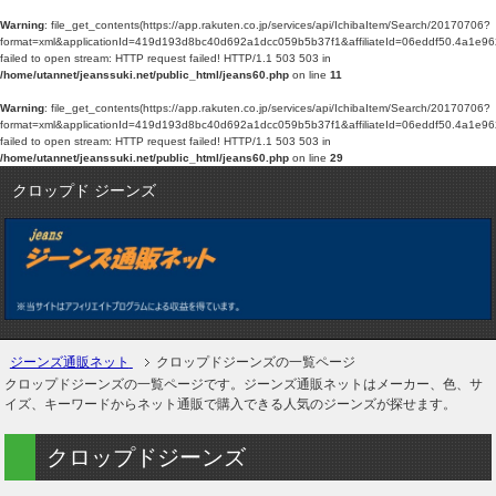
Warning
: file_get_contents(https://app.rakuten.co.jp/services/api/IchibaItem/Search/20170706?
format=xml&applicationId=419d193d8bc40d692a1dcc059b5b37f1&affiliateId=06ed
failed to open stream: HTTP request failed! HTTP/1.1 503 503 in
/home/utannet/jeanssuki.net/public_html/jeans60.php
on line
11
Warning
: file_get_contents(https://app.rakuten.co.jp/services/api/IchibaItem/Search/20170706?
format=xml&applicationId=419d193d8bc40d692a1dcc059b5b37f1&affiliateId=06ed
failed to open stream: HTTP request failed! HTTP/1.1 503 503 in
/home/utannet/jeanssuki.net/public_html/jeans60.php
on line
29
クロップド ジーンズ
ジーンズ通販ネット
クロップドジーンズの一覧ページ
クロップドジーンズの一覧ページです。ジーンズ通販ネットはメーカー、色、サ
イズ、キーワードからネット通販で購入できる人気のジーンズが探せます。
クロップドジーンズ